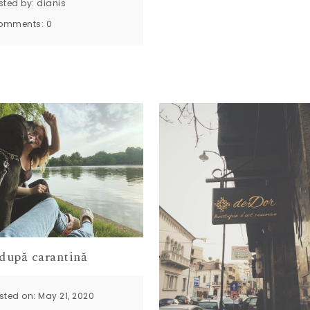
sted by:
dianis
omments:
0
 după carantină
sted on: May 21, 2020