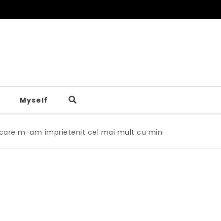
Myself
-am împrietenit cel mai mult cu mine
|
Poți să-ți transfor