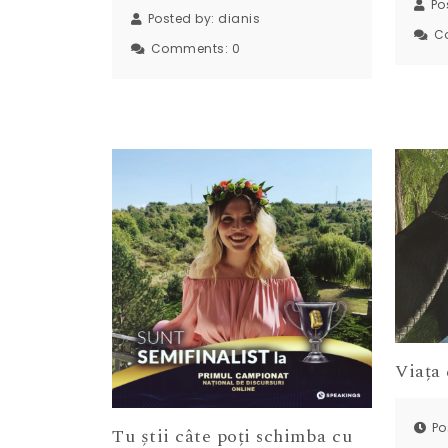
Po
Posted by:
dianis
C
Comments:
0
Viața
Po
Tu știi câte poți schimba cu